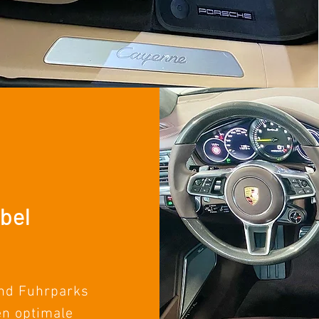
ibel
nd Fuhrparks
en optimale