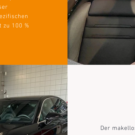
ser
ezifischen
t zu 100 %
Der makello