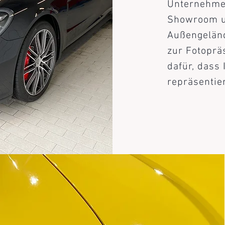
Unternehmen
Showroom un
Außengeländ
zur Fotopräs
dafür, dass
repräsentier