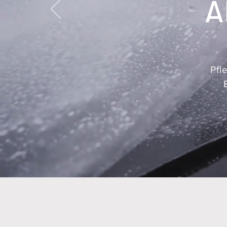
A
Pfl