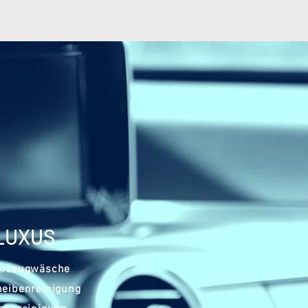
LUXUS
hrzeugwäsche
eibenreinigung