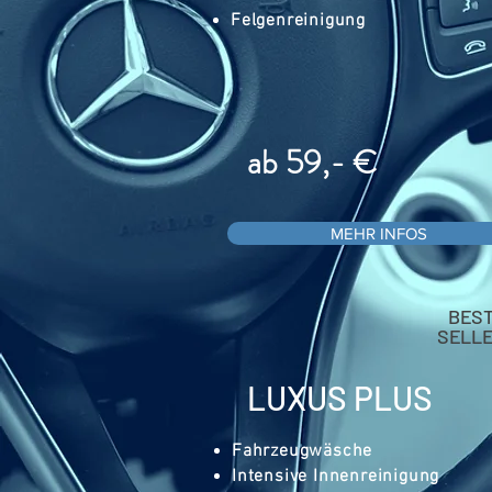
Felgenreinigung
ab 59,- €
MEHR INFOS
BES
SELL
LUXUS PLUS
Fahrzeugwäsche
Intensive Innenreinigung