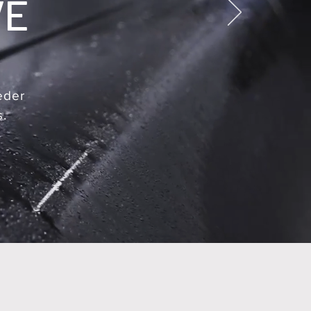
VE
eder
s.