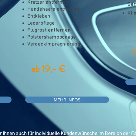
Kratzer entfernen
Ger
Hundehaare entfernen
Kli
Entkleben
Lederpflege
Flugrost entfernen
Polstershampoonage
Verdeckimprägnierung
a
ab 19,- €
MEHR INFOS
r Ihnen auch für individuelle Kundenwünsche im Bereich der F