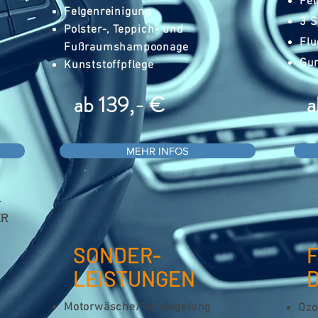
Fel
Felgenreinigung
3 S
Polster-, Teppich- und
Flu
Fußraumshampoonage
Gum
Kunststoffpflege
ab 139,- €
a
MEHR INFOS
T
ER
SONDER-
LEISTUNGEN
Motorwäsche/Versiegelung
Ozo