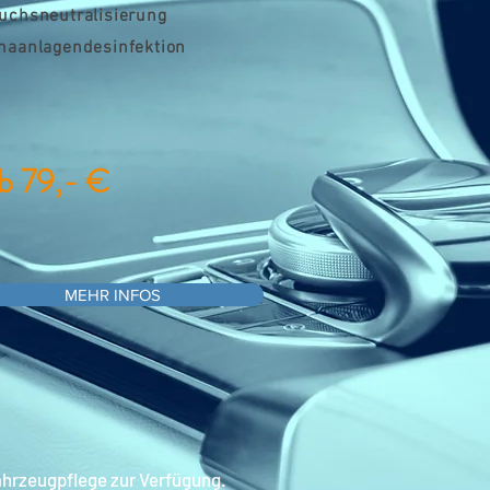
uchsneutralisierung
maanlagendesinfektion
b 79,- €
MEHR INFOS
ahrzeugpflege zur Verfügung.