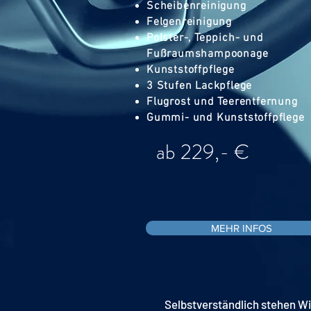
Scheibenreinigung
Felgenreinigung
Polster-, Teppich- und
Fußraumshampoonage
Kunststoffpflege
3 Stufen Lackpflege
Flugrost und Teerentfernung
Gummi- und Kunststoffpflege
ab 229,- €
MEHR INFOS
Selbstverständlich stehen Wi