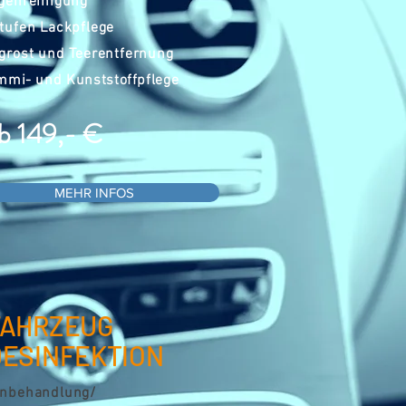
genreinigung
tufen Lackpflege
grost und Teerentfernung
mi- und Kunststoffpflege
b 149,- €
MEHR INFOS
FAHRZEUG
DESINFEKTION
nbehandlung/